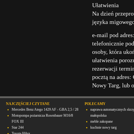
Ułatwienia
Na dzień przepro
języka migowego
e-mail pod adre
telefonicznie po
osoby, która uko
ułatwienia poroz
rezerwacji termi
pocztą na adres:
Nowy Targ, lub o
NAJCZĘŚCIEJ CZYTANE
POLECAMY
Mercedes Benz Atego 1429 AF - GBA 2,5 / 28
naprawa automatycznych skrz
Motopompa pożarnicza Rosenbauer M16/8
małopolska
FOX III
meble zakopane
Star 244
kuchnie nowy targ
Toyota Hilux