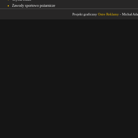
Zawody sportowo pożarnicze
Projekt graficzny
Ostre Reklamy
- Michał Ad