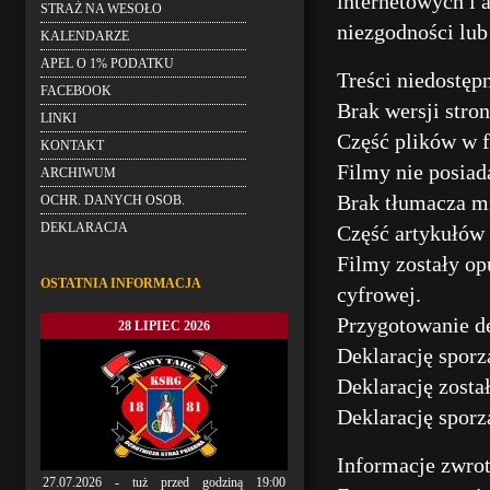
internetowych i
STRAŻ NA WESOŁO
niezgodności lu
KALENDARZE
APEL O 1% PODATKU
Treści niedostęp
FACEBOOK
Brak wersji stro
LINKI
Część plików w f
KONTAKT
Filmy nie posiad
ARCHIWUM
Brak tłumacza m
OCHR. DANYCH OSOB.
DEKLARACJA
Część artykułów 
Filmy zostały op
OSTATNIA INFORMACJA
cyfrowej.
Przygotowanie de
28 LIPIEC 2026
Deklarację sporz
Deklarację zosta
Deklarację spor
Informacje zwrot
27.07.2026 - tuż przed godziną 19:00