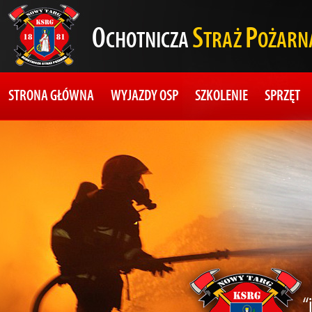
O
S
P
CHOTNICZA
TRAŻ
OŻARN
STRONA GŁÓWNA
WYJAZDY OSP
SZKOLENIE
SPRZĘT