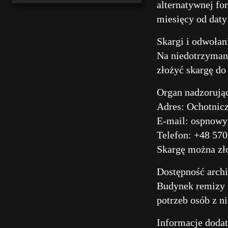
alternatywnej fo
miesięcy od daty
Skargi i odwołan
Na niedotrzyman
złożyć skargę do
Organ nadzorują
Adres: Ochotnic
E-mail: ospnow
Telefon: +48 570
Skargę można zł
Dostępność archi
Budynek remizy O
potrzeb osób z 
Informacje doda