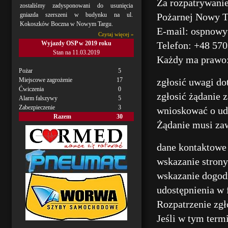
Za rozpatrywani
zostaliśmy zadysponowani do usunięcia
gniazda szerszeni w budynku na ul.
Pożarnej Nowy T
Kokoszków Boczna w Nowym Targu.
E-mail: ospnow
Czytaj więcej »
Wyjazdy OSP w 2019 roku
Telefon: +48 570
Stan na 11.03.2019
Każdy ma prawo
Pożar
5
Miejscowe zagrożenie
17
zgłosić uwagi do
Ćwiczenia
0
zgłosić żądanie 
Alarm falszywy
5
Zabezpieczenie
3
wnioskować o udo
Razem
30
Żądanie musi za
dane kontaktowe 
wskazanie strony
wskazanie dogodn
udostępnienia w 
Rozpatrzenie zgł
Jeśli w tym term