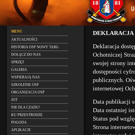
MENU
DEKLARACJA 
AKTUALNOŚCI
Deklaracja dostę
HISTORIA OSP NOWY TARG
Ochotniczej Stra
DOŁĄCZ DO NAS
swojej strony in
SPRZĘT
GALERIA
dostępności cyfr
WSPIERAJĄ NAS
publicznych. Ośw
SZKOLENIE OSP
internetowej Och
ORGANIZACJA OSP
JOT
Data publikacji 
NIE DLA CZADU!
Data ostatniej is
KU PRZESTRODZE
Status pod wzgl
POGODA
Strona interneto
APLIKACJE