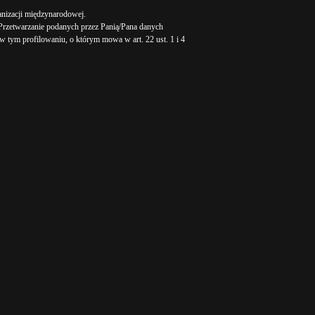
anizacji międzynarodowej.
rzetwarzanie podanych przez Panią/Pana danych
tym profilowaniu, o którym mowa w art. 22 ust. 1 i 4