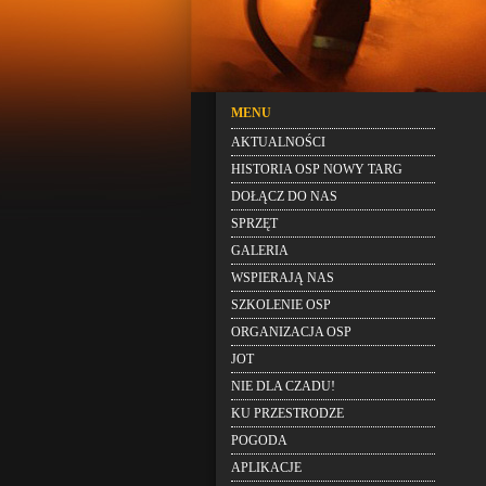
MENU
AKTUALNOŚCI
HISTORIA OSP NOWY TARG
DOŁĄCZ DO NAS
SPRZĘT
GALERIA
WSPIERAJĄ NAS
SZKOLENIE OSP
ORGANIZACJA OSP
JOT
NIE DLA CZADU!
KU PRZESTRODZE
POGODA
APLIKACJE