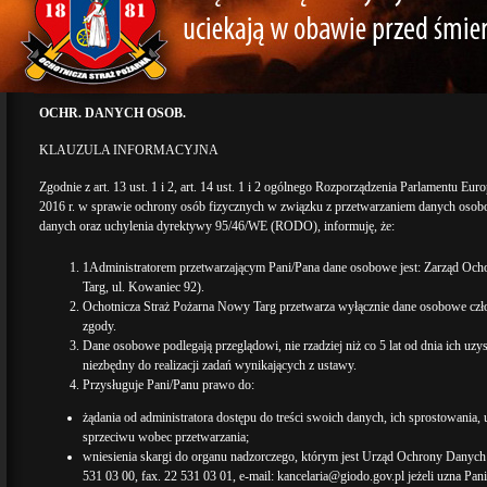
OCHR. DANYCH OSOB.
KLAUZULA INFORMACYJNA
Zgodnie z art. 13 ust. 1 i 2, art. 14 ust. 1 i 2 ogólnego Rozporządzenia Parlamentu Eu
2016 r. w sprawie ochrony osób fizycznych w związku z przetwarzaniem danych oso
danych oraz uchylenia dyrektywy 95/46/WE (RODO), informuję, że:
1Administratorem przetwarzającym Pani/Pana dane osobowe jest: Zarząd Och
Targ, ul. Kowaniec 92).
Ochotnicza Straż Pożarna Nowy Targ przetwarza wyłącznie dane osobowe cz
zgody.
Dane osobowe podlegają przeglądowi, nie rzadziej niż co 5 lat od dnia ich uz
niezbędny do realizacji zadań wynikających z ustawy.
Przysługuje Pani/Panu prawo do:
żądania od administratora dostępu do treści swoich danych, ich sprostowania, 
sprzeciwu wobec przetwarzania;
wniesienia skargi do organu nadzorczego, którym jest Urząd Ochrony Danych
531 03 00, fax. 22 531 03 01, e-mail: kancelaria@giodo.gov.pl jeżeli uzna Pa