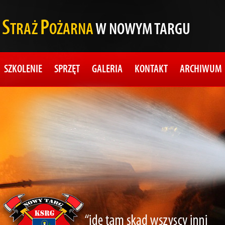
S
P
A
TRAŻ
OŻARNA
W NOWYM TARGU
SZKOLENIE
SPRZĘT
GALERIA
KONTAKT
ARCHIWUM