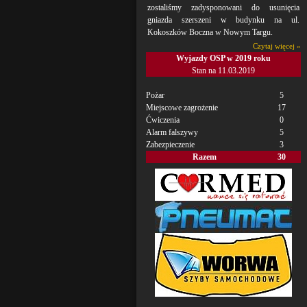
zostaliśmy zadysponowani do usunięcia
gniazda szerszeni w budynku na ul.
Kokoszków Boczna w Nowym Targu.
Czytaj więcej »
Wyjazdy OSP w 2019 roku
Stan na 11.03.2019
Pożar
5
Miejscowe zagrożenie
17
Ćwiczenia
0
Alarm falszywy
5
Zabezpieczenie
3
Razem
30