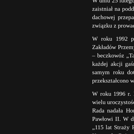
W dniu 25 lutego
zaistniał na pod
dachowej przepa
związku z prowad
W roku 1992 pr
Zakładów Przemy
– beczkowóz „Ta
każdej akcji ga
samym roku dot
przekształcono w
W roku 1996 r. 
wielu uroczystoś
Rada nadała Ho
Pawłowi II. W d
„115 lat Straży