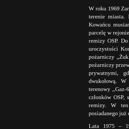
W roku 1969 Zar
terenie miasta.
Kowańcu musian
parcelę w rejoni
remizy OSP. Do 
uroczystości K
pożarniczy „Żuk
pożarniczy prze
prywatnymi, g
dwukołową. W 
terenowy ,,Gaz-
członków OSP, s
remizy. W te
posiadanego już
Lata 1975 – 19