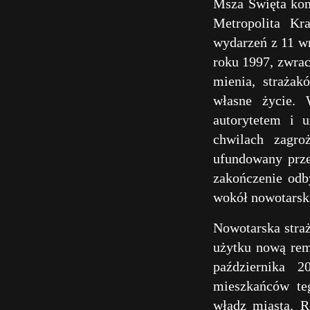
Msza Święta kon
Metropolita Kr
wydarzeń z 11 w
roku 1997, zwrac
mienia, strażak
własne życie. 
autorytetem i 
chwilach zagro
ufundowany prze
zakończenie odb
wokół nowotarsk
Nowotarska straż
użytku nową rem
października 
mieszkańców te
władz miasta. R