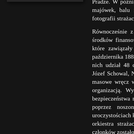
Pradze. W późni
majówek, balu m
fotografii straża
Równocześnie z 
środków finanso
które zawiązały
października 188
nich udział 48 
Józef Schowal, 
masowe wręcz ws
organizacją. Wy
bezpieczeństwa 
poprzez noszo
uroczystościach 
orkiestra stra
członków zostało