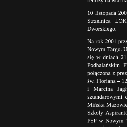
remizy na Marfi
10 listopada 20
Strzelnica LOK
Dworskiego.
Na rok 2001 przy
Nowym Targu. Ur
się w dniach 2
Podhalańskim 
połączona z pre
św. Floriana – 
i Marcina Jagł
sztandarowymi d
Mińska Mazowiec
Szkoły Aspirant
PSP w Nowym Ta