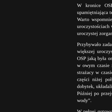
W kronice OSP 
upamiętniająca t
Warto wspomnie
uroczystościach 
uroczystej zorga
Przybywało zadań
większej uroczy
OSP jaką była or
w owym czasie z
strażacy w czasi
części niżej po
dobytek, układa
Później po przej
wody”.
W pełnej gotowo