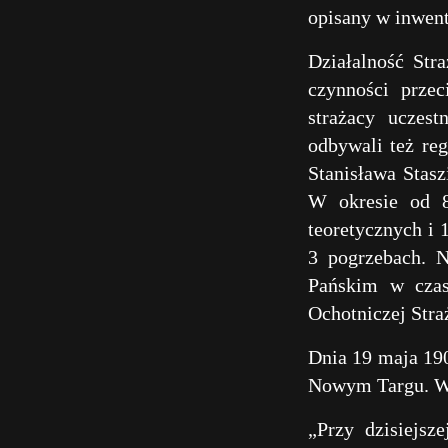
opisany w inwen
Działalność Str
czynności prze
strażacy uczest
odbywali też re
Stanisława Stasz
W okresie od 8
teoretycznych i 
3 pogrzebach. N
Pańskim w czas
Ochotniczej Stra
Dnia 19 maja 190
Nowym Targu. W k
„Przy dzisiejsz