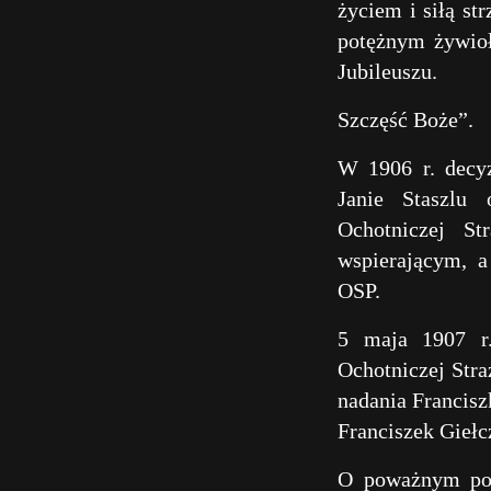
życiem i siłą st
potężnym żywioł
Jubileuszu.
Szczęść Boże”.
W 1906 r. decy
Janie Staszlu 
Ochotniczej S
wspierającym, 
OSP.
5 maja 1907 r.
Ochotniczej Str
nadania Francisz
Franciszek Giełc
O poważnym pod