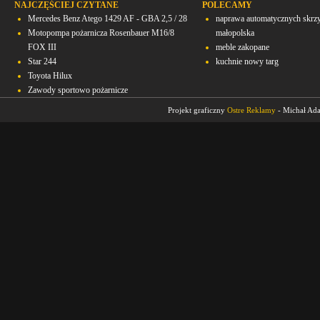
NAJCZĘŚCIEJ CZYTANE
POLECAMY
Mercedes Benz Atego 1429 AF - GBA 2,5 / 28
naprawa automatycznych skrz
Motopompa pożarnicza Rosenbauer M16/8
małopolska
FOX III
meble zakopane
Star 244
kuchnie nowy targ
Toyota Hilux
Zawody sportowo pożarnicze
Projekt graficzny
Ostre Reklamy
- Michał Ad