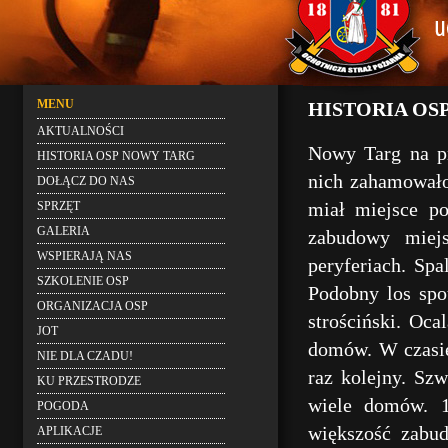
MENU
HISTORIA OS
AKTUALNOŚCI
Nowy Targ na pr
HISTORIA OSP NOWY TARG
nich zahamowało
DOŁĄCZ DO NAS
miał miejsce po
SPRZĘT
GALERIA
zabudowy miej
WSPIERAJĄ NAS
peryferiach. Spa
SZKOLENIE OSP
Podobny los spot
ORGANIZACJA OSP
strościński. Oca
JOT
domów. W czasie
NIE DLA CZADU!
raz kolejny. Sz
KU PRZESTRODZE
wiele domów. 1
POGODA
większość zabu
APLIKACJE