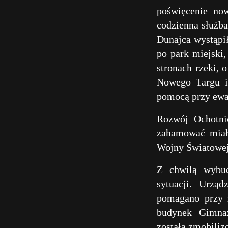
poświęcenie now
codzienna służba
Dunajca wystąpił
po park miejski
stronach rzeki, 
Nowego Targu i 
pomocą przy ewak
Rozwój Ochotni
zahamować miały
Wojny Światowej
Z chwilą wybuc
sytuacji. Urząd
pomagano przy ż
budynek Gimnaz
została zmobili