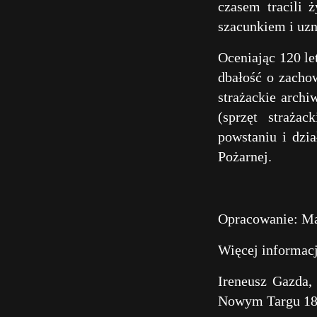
czasem tracili 
szacunkiem i uz
Oceniając 120 le
dbałość o zacho
strażackie arch
(sprzęt strażac
powstaniu i dzia
Pożarnej.
Opracowanie: Ma
Więcej informacj
Ireneusz Gazda, 
Nowym Targu 18