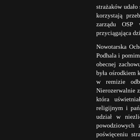
strażaków udało 
korzystają prz
zarządu OSP w
przyciągająca dzi
Nowotarska Ocho
Podhala i pomimo
obecnej zachowu
była ośrodkiem ku
w remizie odby
Nierozerwalnie z
która uświetni
religijnym i pa
udział w niezli
powodziowych z
poświęceniu str