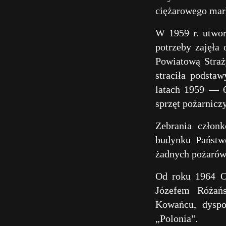
ciężarowego mark
W 1959 r. utwo
potrzeby zajęła
Powiatową Stra
straciła podsta
latach 1959 — 6
sprzęt pożarnicz
Zebrania człon
budynku Państw
żadnych pożarów
Od roku 1964 O
Józefem Różańs
Kowańcu, dyspo
„Polonia".