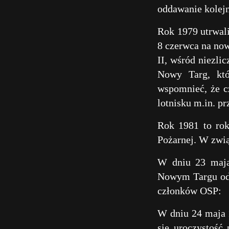
oddawanie kolejn
Rok 1979 utrwal
8 czerwca na now
II, wśród niezl
Nowy Targ, któ
wspomnieć, że c
lotnisku m.in. p
Rok 1981 to rok
Pożarnej. W zwi
W dniu 23 maja
Nowym Targu odb
członków OSP:
W dniu 24 maja 
się uroczystość