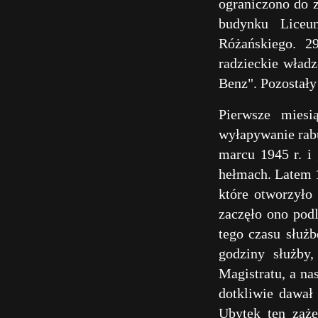
ograniczono do z
budynku Liceu
Różańskiego. 2
radzieckie wład
Benz". Pozostały
Pierwsze miesi
wyłapywanie rab
marcu 1945 r. i 
hełmach. Latem 
które otworzyło
zaczęło ono pod
tego czasu służ
godziny służby
Magistratu, a na
dotkliwie dawał
Ubytek ten zaż