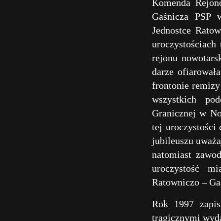
Komenda Rejono
Gaśnicza PSP w
Jednostce Ratow
uroczystościach
rejonu nowotars
darze ofiarował
frontonie remizy
wszystkich pod
Granicznej w No
tej uroczystośc
jubileuszu uważa
natomiast zawod
uroczystość mi
Ratowniczo – Ga
Rok 1997 zapis
tragicznymi wyd