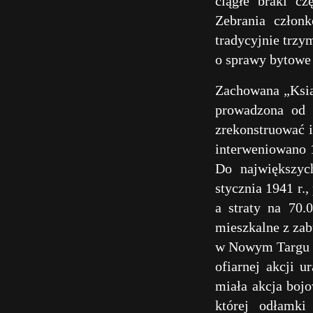
ciągłe braki c
Zebrania człon
tradycyjnie trzy
o sprawy bytowe
Zachowana „Książ
prowadzona od 
zrekonstruować i
interweniowano 1
Do największyc
stycznia 1941 r.,
a straty na 70
mieszkalne z zab
w Nowym Targu 23 
ofiarnej akcji u
miała akcja bojo
której odłamki