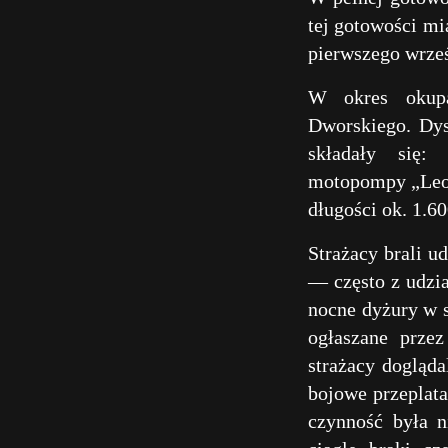
tej gotowości mi
pierwszego wrze
W okres okupa
Dworskiego. Dy
składały się:
motopompy „Leopo
długości ok. 1.60
Strażacy brali u
— często z udzia
nocne dyżury w s
ogłaszane przez
strażacy dogląd
bojowe przeplata
czynność była n