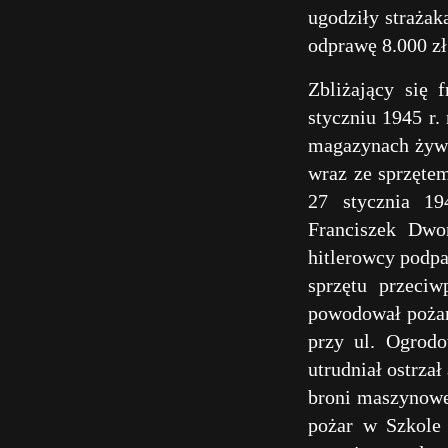
ugodziły straża
odprawę 8.000 zł
Zbliżający się 
styczniu 1945 r.
magazynach żywno
wraz ze sprzętem
27 stycznia 19
Franciszek Dwo
hitlerowcy podpa
sprzętu przeciw
powodował pożary
przy ul. Ogrodo
utrudniał ostrzał
broni maszynowej
pożar w Szkole