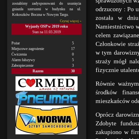
sprawdzonych wzo
zostaliśmy zadysponowani do usunięcia
odrzucony : Po 
gniazda szerszeni w budynku na ul.
Kokoszków Boczna w Nowym Targu.
została w dni
Czytaj więcej »
Namiestnictwo w
Wyjazdy OSP w 2019 roku
Stan na 11.03.2019
celem zawiązane
Członkowie stra
Pożar
5
Miejscowe zagrożenie
17
w tym darowizny
Ćwiczenia
0
Alarm falszywy
5
straży mógł nal
Zabezpieczenie
3
fizycznie utalen
Razem
30
Równie ważnym z
środków finan
mieszkańców od
Oprócz darowizn
Zdobyte fundus
zakupiono w fir