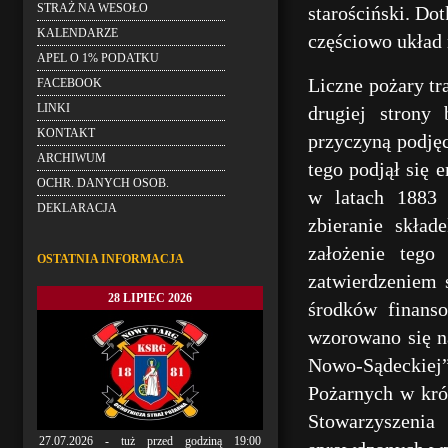
STRAŻ NA WESOŁO
starościński. Do
KALENDARZE
częściowo układ 
APEL O 1% PODATKU
Liczne pożary tr
FACEBOOK
LINKI
drugiej strony
KONTAKT
przyczyną podję
ARCHIWUM
tego podjął się 
OCHR. DANYCH OSOB.
w latach 1883 
DEKLARACJA
zbieranie skład
założenie tego
OSTATNIA INFORMACJA
zatwierdzeniem s
28 LIPIEC 2026
środków finanso
wzorowano się n
Nowo-Sądeckiej
Pożarnych w kró
Stowarzyszenia
27.07.2026 - tuż przed godziną 19:00