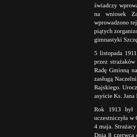
świadczy wprowa
na wniosek Z
wprowadzono tej
piątych zorgani
gimnastyki Szcz
5 listopada 191
przez strażaków 
Radę Gminną na 
zasługą Naczelni
Rajskiego. Uroc
asyście Ks. Jana
Rok 1913 był d
uczestniczyła w 
4 maja. Strażacy
Dnia 8 czerwca 