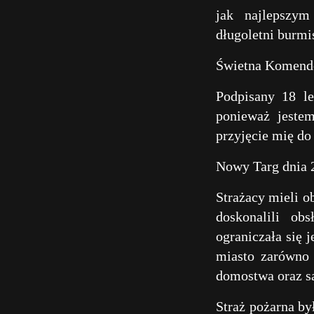
jak najlepszym
długoletni burmi
Świetna Komendo
Podpisany 18 l
ponieważ jeste
przyjęcie mię do
Nowy Targ dnia 2
Strażacy mieli o
doskonalili ob
ograniczała się 
miasto zarówno 
domostwa oraz są
Straż pożarna b