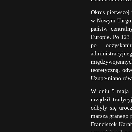
Okres pierwszej 
w Nowym Targu. W
państw centraln
Europie. Po 123 
po odzyskani
administracyjn
międzywojennych
teoretyczną, odw
Uzupełniano równ
W dniu 5 maja 
urządził tradyc
odbyły się urocz
marsza granego p
Franciszek Kara