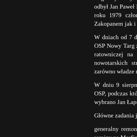
odbył Jan Paweł 
roku 1979 czło
Zakopanem jak i
W dniach od 7 d
OSP Nowy Targ zm
ratowniczej na
nowotarskich s
zarówno władze m
W dniu 9 sierpn
OSP, podczas któ
wybrano Jan Łap
Główne zadania j
generalny remon