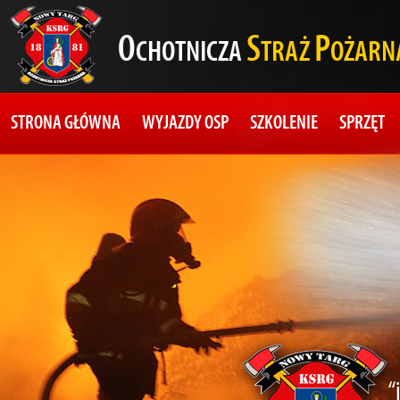
O
S
P
CHOTNICZA
TRAŻ
OŻARN
STRONA GŁÓWNA
WYJAZDY OSP
SZKOLENIE
SPRZĘT