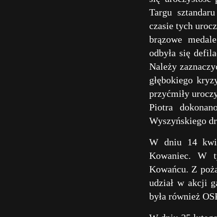
Targu sztandar
czasie tych uroc
brązowe medale
odbyła się defil
Należy zaznaczyć
głębokiego kryz
przyćmiły uroczy
Piotra dokonan
Wyszyńskiego drą
W dniu 14 kwiet
Kowaniec. W ty
Kowańcu. Z poża
udział w akcji 
była również OS