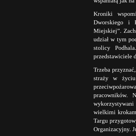
wspaniałą jak n
Kroniki wspomi
Dworskiego i 
Miejskiej”. Zach
udział w tym po
stolicy Podhal
przedstawiciele 
Trzeba przyznać,
straży w życiu
przeciwpożarow
pracowników. N
wykorzystywani 
wielkimi krokam
Targu przygotow
Organizacyjny. J