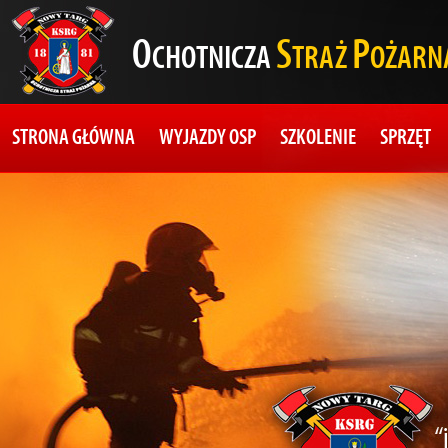
O
S
P
CHOTNICZA
TRAŻ
OŻARN
STRONA GŁÓWNA
WYJAZDY OSP
SZKOLENIE
SPRZĘT