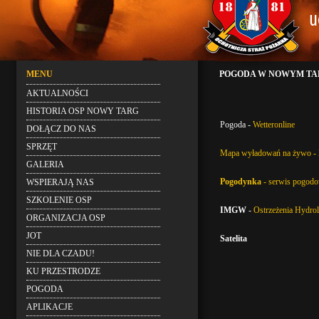
MENU
POGODA W NOWYM T
AKTUALNOŚCI
HISTORIA OSP NOWY TARG
Pogoda -
Wetteronline
DOŁĄCZ DO NAS
SPRZĘT
Mapa wyładowań na żywo - 
GALERIA
Pogodynka
- serwis pogo
WSPIERAJĄ NAS
SZKOLENIE OSP
IMGW
-
Ostrzeżenia Hydro
ORGANIZACJA OSP
JOT
Satelita
NIE DLA CZADU!
KU PRZESTRODZE
POGODA
APLIKACJE