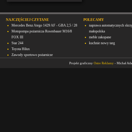
NAJCZĘŚCIEJ CZYTANE
POLECAMY
Mercedes Benz Atego 1429 AF - GBA 2,5 / 28
naprawa automatycznych skrz
Motopompa pożarnicza Rosenbauer M16/8
małopolska
FOX III
meble zakopane
Star 244
kuchnie nowy targ
Toyota Hilux
Zawody sportowo pożarnicze
Projekt graficzny
Ostre Reklamy
- Michał Ad