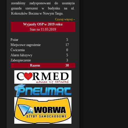
zostaliśmy zadysponowani do usunięcia
gniazda szerszeni w budynku na ul.
Kokoszków Boczna w Nowym Targu.
Czytaj więcej »
Wyjazdy OSP w 2019 roku
Stan na 11.03.2019
Pożar
5
Miejscowe zagrożenie
17
Ćwiczenia
0
Alarm falszywy
5
Zabezpieczenie
3
Razem
30